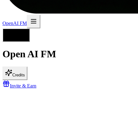
جودة صوت مميزة
تنزيل بصيغتي MP3 وWAV
أولوية في قائمة الانتظار للإنشاء
OpenAI FM
صلاحية الرصيد لمدة 3 أشهر
تخصيص متقدم للصوت
العربية
دعم أولوية عبر البريد الإلكتروني
Open AI
FM
وصول مبكر للميزات الجديدة
احصل على الباقة المميزة
Credits
Maybe later
Invite & Earn