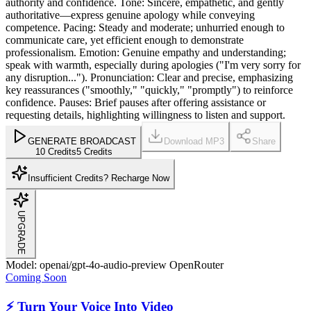
authority and confidence. Tone: Sincere, empathetic, and gently
authoritative—express genuine apology while conveying
competence. Pacing: Steady and moderate; unhurried enough to
communicate care, yet efficient enough to demonstrate
professionalism. Emotion: Genuine empathy and understanding;
speak with warmth, especially during apologies ("I'm very sorry for
any disruption..."). Pronunciation: Clear and precise, emphasizing
key reassurances ("smoothly," "quickly," "promptly") to reinforce
confidence. Pauses: Brief pauses after offering assistance or
requesting details, highlighting willingness to listen and support.
GENERATE BROADCAST
Download MP3
Share
10 Credits
5 Credits
Insufficient Credits? Recharge Now
UPGRADE
Model: openai/gpt-4o-audio-preview
OpenRouter
Coming Soon
⚡ Turn Your Voice Into Video