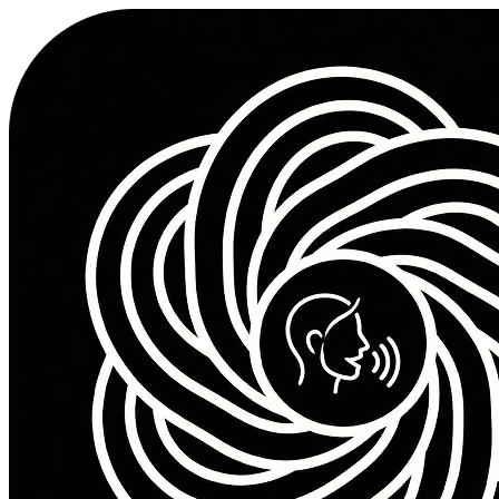
مجاني
10
Credits
$
0.0000
per credit
10 أرصدة لإنشاء بالذكاء الاصطناعي
الوصول إلى جميع أنماط الأصوات
جودة صوت قياسية
تنزيل بصيغة MP3
مثالية للتجربة
Sign Up to Get Credits
الباقة الأساسية
مثالية للبدء
$15.00
100
Credits
$
0.1500
per credit