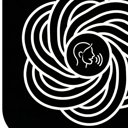
إخراج صوت عالي الجودة
تنزيل بصيغة MP3
أولوية في قائمة الانتظار للإنشاء
صلاحية الرصيد لمدة شهرين
دعم عبر البريد الإلكتروني
احصل على المزيد من الأرصدة
الباقة المميزة
أقصى قيمة
$99
2,800
Credits
$
0.0354
per credit
2800 رصيدًا لإنشاء بالذكاء الاصطناعي
الوصول إلى جميع أنماط الأصوات