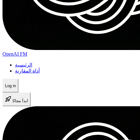
100 رصيدًا لإنشاء بالذكاء الاصطناعي
الوصول إلى جميع أنماط الأصوات
جودة صوت قياسية
تنزيل بصيغة MP3
صلاحية الرصيد لمدة شهر
OpenAI FM
ابدأ الآن
الرئيسية
Most Popular
أداة المقارنة
الباقة القياسية
Log in
أفضل قيمة للمستخدمين المنتظمين
ابدأ مجانًا
$29
680
Credits
$
0.0426
per credit
680 رصيدًا لإنشاء بالذكاء الاصطناعي
الوصول إلى جميع أنماط الأصوات