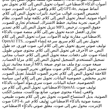
أصوات الذكاء الاصطناعي, أصوات تحويل النص إلى كلام, تحويل نص
إلى كلام واقعي, خيارات الصوت, صوت GPT-4o, أنماط صوتية,
تخصيص الصوت, قوالب مزاجية, تأثيرات تحويل النص إلى كلام,
أجواء صوتية, أسعار تحويل النص إلى كلام, تكلفة توليد الصوت, نظام
الرصيد, تجربة مجانية, خطط الاشتراك, استخدام تجاري للصوت,
تنزيل تحويل النص إلى كلام, تصدير MP3, حقوق الصوت, ترخيص
تجاري, أفضل خدمة تحويل نص إلى كلام, منصة صوت بالذكاء
الاصطناعي, مقارنة توليد الأصوات, ميزات تحويل النص إلى كلام,
OpenAI TTS, تحويل نص إلى كلام سريع, سرعة إنشاء الصوت,
توليف صوتي سريع, تحويل نص إلى كلام آني, صوت فوري, حد طول
النص, حد الأحرف في تحويل النص إلى كلام, محتوى صوتي طويل,
إنشاء صوت على دفعات, سعة تحويل النص إلى كلام, حساب مجاني,
تسجيل المستخدم, التسجيل لتحويل النص إلى كلام, مزايا الحساب,
أرصدة مجانية, تنزيل MP3, صيغة صوت, نوع ملف مدعوم, صيغة
تصدير تحويل النص إلى كلام, صوت متوافق, تحرير الصوت, المعالجة
اللاحقة لتحويل النص إلى كلام, تحرير الصوت المُنشأ, تعديل الصوت,
تحرير مخصّص, خصوصية البيانات, تحويل نص إلى كلام آمن, سياسة
الخصوصية, حماية البيانات, صوت سري
,
مولّد أصوات بالذكاء
الاصطناعي، تحويل النص إلى كلام من OpenAI، توليف صوت
واقعي، إنشاء محتوى صوتي، صانع بودكاست، منشئ الكتب
الصوتية، بديل لاستنساخ الصوت، تحويل نص إلى كلام بصوت طبيعي،
صوت GPT-4، منصة صوتية بالذكاء الاصطناعي، توليف كلام عبر
الإنترنت، محول نص إلى صوت، معلّق صوتي بالذكاء الاصطناعي،