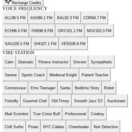
Recharge Credits
VOICE FREQUENCY
ALL
88.5 FM
ASH
90.1 FM
BAL
92.3 FM
COR
94.7 FM
ECH
96.5 FM
FAB
98.9 FM
ONY
101.1 FM
NOV
103.3 FM
SAG
105.5 FM
SHI
107.1 FM
VER
108.9 FM
VIBE STATION
Calm
Dramatic
Fitness Instructor
Sincere
Sympathetic
Serene
Sports Coach
Medieval Knight
Patient Teacher
Connoisseur
Emo Teenager
Santa
Bedtime Story
Robot
Friendly
Gourmet Chef
Old-Timey
Smooth Jazz DJ
Auctioneer
Mad Scientist
True Crime Buff
Professional
Cowboy
Chill Surfer
Pirate
NYC Cabbie
Cheerleader
Noir Detective