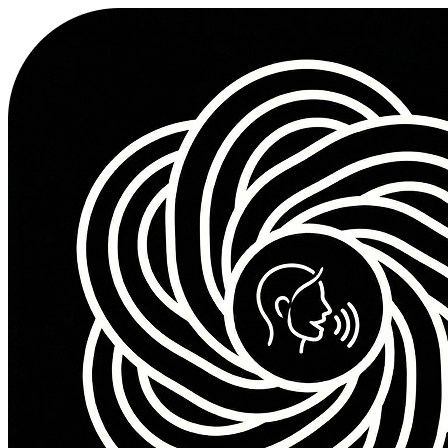
AI 생성 크레딧 10개
모든 음성 스타일 이용
표준 음질
MP3 형식 다운로드
테스트용으로 적합
Sign Up to Get Credits
베이직 팩
처음 시작하기에 딱 좋아요
$15.00
100
Credits
$
0.1500
per credit
AI 생성 크레딧 100개