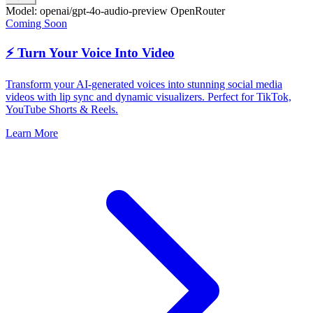
Model: openai/gpt-4o-audio-preview
OpenRouter
Coming Soon
⚡ Turn Your Voice Into Video
Transform your AI-generated voices into stunning social media
videos with lip sync and dynamic visualizers. Perfect for TikTok,
YouTube Shorts & Reels.
Learn More