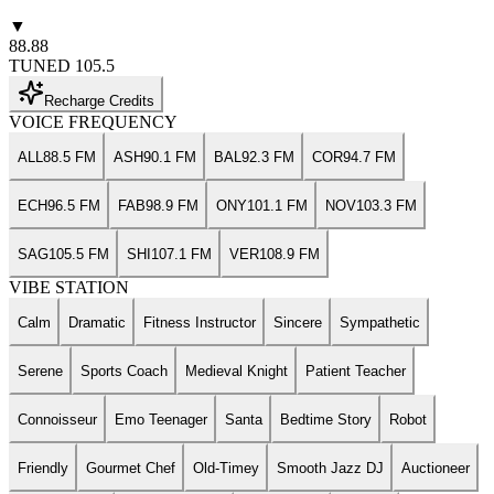
▼
88.88
TUNED
105.5
Recharge Credits
VOICE FREQUENCY
ALL
88.5 FM
ASH
90.1 FM
BAL
92.3 FM
COR
94.7 FM
ECH
96.5 FM
FAB
98.9 FM
ONY
101.1 FM
NOV
103.3 FM
SAG
105.5 FM
SHI
107.1 FM
VER
108.9 FM
VIBE STATION
Calm
Dramatic
Fitness Instructor
Sincere
Sympathetic
Serene
Sports Coach
Medieval Knight
Patient Teacher
Connoisseur
Emo Teenager
Santa
Bedtime Story
Robot
Friendly
Gourmet Chef
Old-Timey
Smooth Jazz DJ
Auctioneer