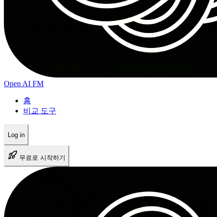
모든 음성 스타일 이용
표준 음질
MP3 형식 다운로드
크레딧 유효기간 1개월
시작하기
Open AI FM
Most Popular
홈
스탠다드 팩
비교 도구
자주 쓰는 분들을 위한 최고의 가성비
Log in
$29
680
Credits
무료로 시작하기
$
0.0426
per credit
AI 생성 크레딧 680개
모든 음성 스타일 이용
고음질 오디오 출력